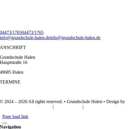
04473/1765
04473/1765
info@grundschule-halen.de
info@grundschule-halen.de
ANSCHRIFT
Grundschule Halen
Hauptstraße 16
49685 Halen
TERMINE
© 2024 –
2026 All rights reserved. • Grundschule Halen • Design by
Webdesign Lünsmann GbR
|
IMPRESSUM
|
DATENSCHUTZ
Page load link
Navigation