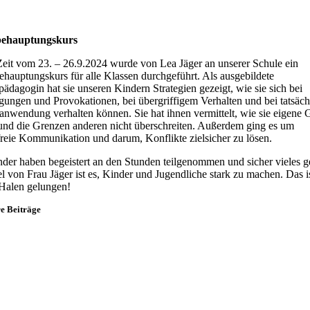
behauptungskurs
Zeit vom 23. – 26.9.2024 wurde von Lea Jäger an unserer Schule ein
ehauptungskurs für alle Klassen durchgeführt. Als ausgebildete
ädagogin hat sie unseren Kindern Strategien gezeigt, wie sie sich bei
gungen und Provokationen, bei übergriffigem Verhalten und bei tatsäch
nwendung verhalten können. Sie hat ihnen vermittelt, wie sie eigene 
und die Grenzen anderen nicht überschreiten. Außerdem ging es um
reie Kommunikation und darum, Konflikte zielsicher zu lösen.
der haben begeistert an den Stunden teilgenommen und sicher vieles ge
l von Frau Jäger ist es, Kinder und Jugendliche stark zu machen. Das is
 Halen gelungen!
e Beiträge