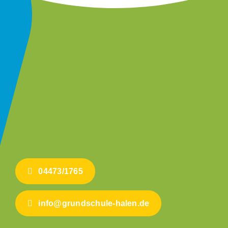
04473/1765
info@grundschule-halen.de