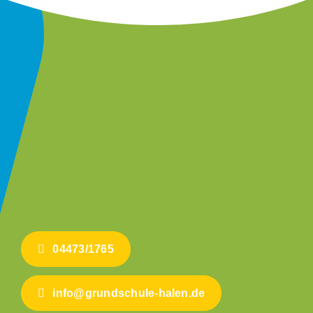
04473/1765
info@grundschule-halen.de