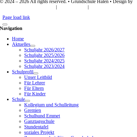
© 2024 –
2026 All rights reserved. • Grundschule Halen • Design by
Webdesign Lünsmann GbR
|
IMPRESSUM
|
DATENSCHUTZ
Page load link
Navigation
Home
Aktuelles
Schuljahr 2026/2027
Schuljahr 2025/2026
Schuljahr 2024/2025
Schuljahr 2023/2024
Schulprofil
Unser Leitbild
Für Lehrer
Für Eltern
Für Kinder
Schule
Kollegium und Schulleitung
Gremien
Schulhund Emmet
Ganztagsschule
Stundentafel
soziales Projekt