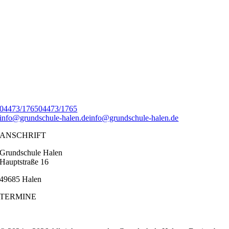
04473/1765
04473/1765
info@grundschule-halen.de
info@grundschule-halen.de
ANSCHRIFT
Grundschule Halen
Hauptstraße 16
49685 Halen
TERMINE