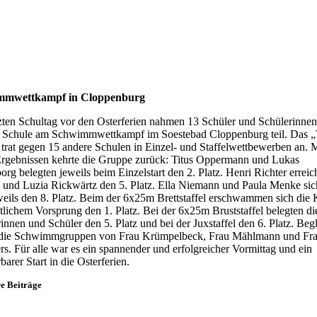
mmwettkampf in Cloppenburg
ten Schultag vor den Osterferien nahmen 13 Schüler und Schülerinnen
r Schule am Schwimmwettkampf im Soestebad Cloppenburg teil. Das 
trat gegen 15 andere Schulen in Einzel- und Staffelwettbewerben an. M
Ergebnissen kehrte die Gruppe zurück: Titus Oppermann und Lukas
org belegten jeweils beim Einzelstart den 2. Platz. Henri Richter erreic
z und Luzia Rickwärtz den 5. Platz. Ella Niemann und Paula Menke sic
weils den 8. Platz. Beim der 6x25m Brettstaffel erschwammen sich die 
tlichem Vorsprung den 1. Platz. Bei der 6x25m Bruststaffel belegten di
innen und Schüler den 5. Platz und bei der Juxstaffel den 6. Platz. Begl
die Schwimmgruppen von Frau Krümpelbeck, Frau Mählmann und Fr
. Für alle war es ein spannender und erfolgreicher Vormittag und ein
arer Start in die Osterferien.
e Beiträge