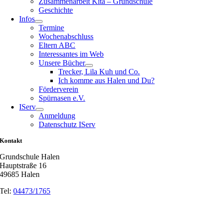
Zusammenarbeit Kita – Grundschule
Geschichte
Infos
Termine
Wochenabschluss
Eltern ABC
Interessantes im Web
Unsere Bücher
Trecker, Lila Kuh und Co.
Ich komme aus Halen und Du?
Förderverein
Spürnasen e.V.
IServ
Anmeldung
Datenschutz IServ
Kontakt
Grundschule Halen
Hauptstraße 16
49685 Halen
Tel:
04473/1765