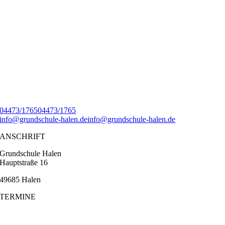
04473/1765
04473/1765
info@grundschule-halen.de
info@grundschule-halen.de
ANSCHRIFT
Grundschule Halen
Hauptstraße 16
49685 Halen
TERMINE