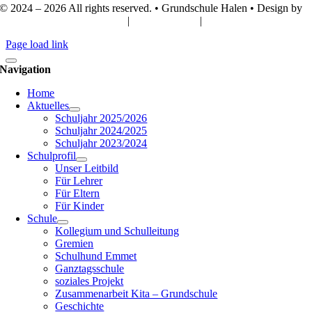
© 2024 –
2026 All rights reserved. • Grundschule Halen • Design by
Webdesign Lünsmann GbR
|
IMPRESSUM
|
DATENSCHUTZ
Page load link
Navigation
Home
Aktuelles
Schuljahr 2025/2026
Schuljahr 2024/2025
Schuljahr 2023/2024
Schulprofil
Unser Leitbild
Für Lehrer
Für Eltern
Für Kinder
Schule
Kollegium und Schulleitung
Gremien
Schulhund Emmet
Ganztagsschule
soziales Projekt
Zusammenarbeit Kita – Grundschule
Geschichte